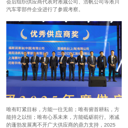
会后组织供应商代表对淅减公司、浩帆公司等淅川
汽车零部件企业进行了参观考察。
唯有盯紧目标，方能一往无前；唯有俯首耕耘，方
能持之以恒；唯有心系未来，方能砥砺前行。淅减
的蓬勃发展离不开广大供应商的鼎力支持，2025