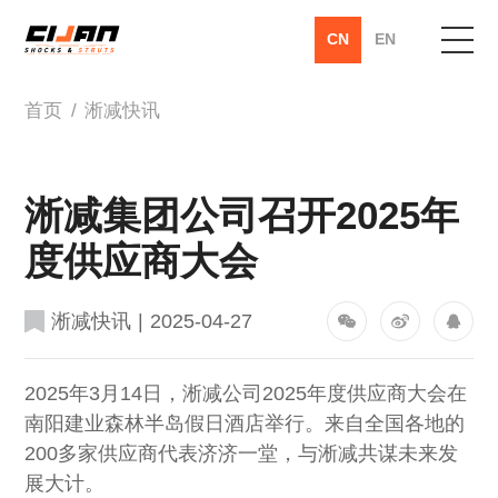
CN
EN
首页
/
淅减快讯
首页
关于淅减
淅减集团公司召开2025年
产品中心
度供应商大会
创新实践
淅减快讯
|
2025-04-27
服务支持
2025年3月14日，淅减公司2025年度供应商大会在
南阳建业森林半岛假日酒店举行。来自全国各地的
新闻资讯
200多家供应商代表济济一堂，与淅减共谋未来发
展大计。